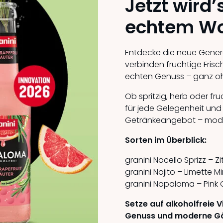
Jetzt wird’
echtem Wo
Entdecke die neue Generat
verbinden fruchtige Fris
echten Genuss – ganz oh
Ob spritzig, herb oder fr
für jede Gelegenheit und 
Getränkeangebot – moder
Sorten im Überblick:
granini Nocello Sprizz – Z
granini Nojito – Limette M
granini Nopaloma – Pink G
Setze auf alkoholfreie 
Genuss und moderne G