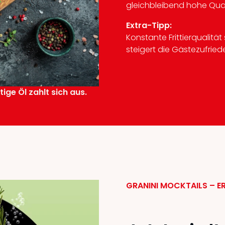
gleichbleibend hohe Qual
Extra-Tipp:
Konstante Frittierqualitä
steigert die Gästezufrie
ige Öl zahlt sich aus.
GRANINI MOCKTAILS – 