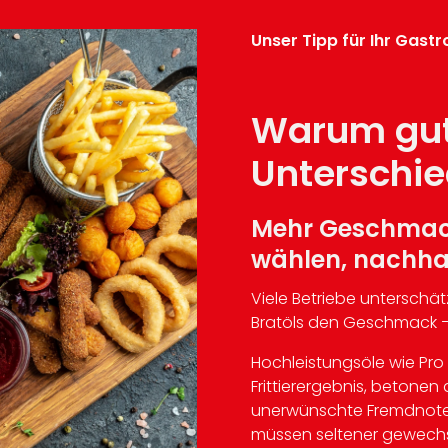
Unser Tipp für Ihr Gast
Warum gut
Unterschi
Mehr Geschmack
wählen, nachhalt
Viele Betriebe unterschätz
Bratöls den Geschmack –
Hochleistungsöle wie Pro 
Frittierergebnis, beton
unerwünschte Fremdnoten.
müssen seltener gewechs