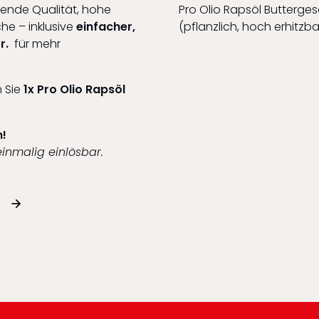
bende Qualität, hohe
Pro Olio Rapsöl Butterges
he – inklusive
einfacher,
(pflanzlich, hoch erhitzba
r.
für mehr
 Sie
1x Pro Olio Rapsöl
n!
einmalig einlösbar.
R