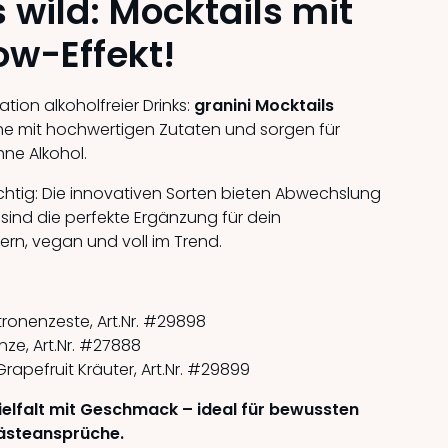
s wild: Mocktails mit
w-Effekt!
ion alkoholfreier Drinks:
granini Mocktails
che mit hochwertigen Zutaten und sorgen für
ne Alkohol.
uchtig: Die innovativen Sorten bieten Abwechslung
sind die perfekte Ergänzung für dein
n, vegan und voll im Trend.
itronenzeste, Art.Nr. #29898
inze, Art.Nr. #27888
rapefruit Kräuter, Art.Nr. #29899
Vielfalt mit Geschmack – ideal für bewussten
ästeansprüche.