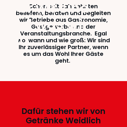
Wer wir sind
Schon seit Jahrzehnten
beliefern, beraten und begleiten
und was wir
wir Betriebe aus Gastronomie,
Gastgewerbe und der
Veranstaltungsbranche. Egal
tun
wo, wann und wie groß: Wir sind
Ihr zuverlässiger Partner, wenn
es um das Wohl Ihrer Gäste
geht.
Dafür stehen wir von
Getränke Weidlich